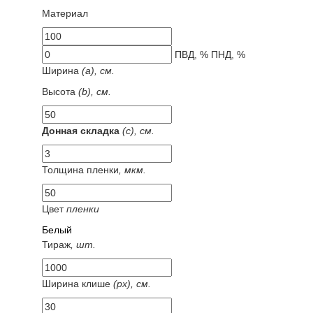
Материал
ПВД, %
ПНД, %
Ширина
(a), см.
Высота
(b), см.
Донная складка
(с), см.
Толщина пленки
, мкм.
Цвет
пленки
Белый
Тираж
, шт.
Ширина клише
(px), см.