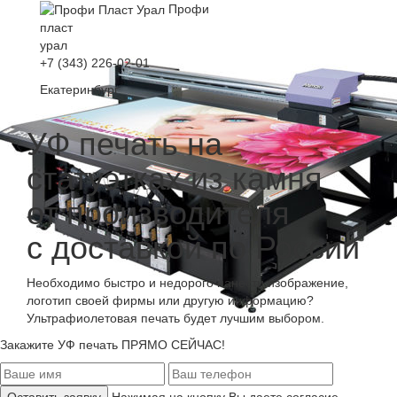
Профи
пласт
урал
+7 (343) 226-02-01
Екатеринбург
УФ печать на
статуэтках из камня
от производителя
с доставкой по России
Необходимо быстро и недорого нанести изображение,
логотип своей фирмы или другую информацию?
Ультрафиолетовая печать будет лучшим выбором.
Закажите УФ печать ПРЯМО СЕЙЧАС!