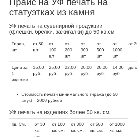
Прайс на УФ печать на
статуэтках из камня
УФ печать на сувенирной продукции
(флешки, брелки, зажигалки) до 50 кв.см
Тираж,
от 50
от
от
от
от
от
от 
шт.
шт
100
200
300
500
1000
шт
шт
шт
шт
шт
Цена за
35,00
25,00
22,00
20,00
20,00
14,00
дог
1
руб.
руб.
руб.
руб.
руб.
руб.
изделие
Стоимость печати минимального тиража (до 50
штук) = 2000 рублей
УФ печать на изделиях более 50 кв. см.
Кв. См.
от 30
от 100
от 300
от 500
от 1000
кв.
кв. см.
кв. см.
кв. см.
кв. см.
см.