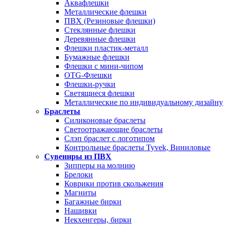
Аквафлешки
Металлические флешки
ПВХ (Резиновые флешки)
Стеклянные флешки
Деревянные флешки
Флешки пластик-металл
Бумажные флешки
Флешки с мини-чипом
OTG-Флешки
Флешки-ручки
Светящиеся флешки
Металлические по индивидуальному дизайну
Браслеты
Силиконовые браслеты
Светоотражающие браслеты
Слэп браслет с логотипом
Контрольные браслеты Tyvek, Виниловые
Сувениры из ПВХ
Зипперы на молнию
Брелоки
Коврики против скольжения
Магниты
Багажные бирки
Нашивки
Некхенгеры, бирки