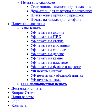
Печать по силикону
Силиконовые шапочки для плавания
Держатели для телефона с логотипом
Пластиковые кружки с крышкой
Печать на чехлах для телефона
Нанесение логотипа
УФ-Печать
Уф печать на акриле
Уф печать на ПВХ
Уф печать на стекле
Уф печать на алюминии
Уф печать на металле
Уф печать на дереве
Уф печать на камне
Уф печать на пластике
Уф печать на бумаге и картоне
УФ печать визиток
УФ печать на кафельной плитке
УФ печать на коже
DTF полноцветная печать
Доставка и оплата
Вопрос-Ответ
Наши работы
Блог
Контакты