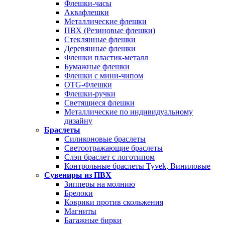
Флешки-часы
Аквафлешки
Металлические флешки
ПВХ (Резиновые флешки)
Стеклянные флешки
Деревянные флешки
Флешки пластик-металл
Бумажные флешки
Флешки с мини-чипом
OTG-Флешки
Флешки-ручки
Светящиеся флешки
Металлические по индивидуальному
дизайну
Браслеты
Силиконовые браслеты
Светоотражающие браслеты
Слэп браслет с логотипом
Контрольные браслеты Tyvek, Виниловые
Сувениры из ПВХ
Зипперы на молнию
Брелоки
Коврики против скольжения
Магниты
Багажные бирки