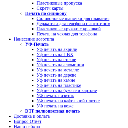
Пластиковые пропуска
Скретч карты
Печать по силикону
Силиконовые шапочки для плавания
Держатели для телефона с логотипом
Пластиковые кружки с крышкой
Печать на чехлах для телефона
Нанесение логотипа
УФ-Печать
Уф печать на акриле
Уф печать на ПВХ
Уф печать на стекле
Уф печать на алюминии
Уф печать на металле
Уф печать на дереве
Уф печать на камне
Уф печать на пластике
Уф печать на бумаге и картоне
УФ печать визиток
УФ печать на кафельной плитке
УФ печать на коже
DTF полноцветная печать
Доставка и оплата
Вопрос-Ответ
Наши работы