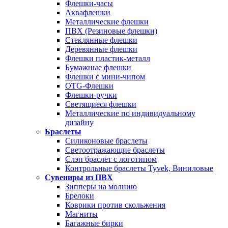
Флешки-часы
Аквафлешки
Металлические флешки
ПВХ (Резиновые флешки)
Стеклянные флешки
Деревянные флешки
Флешки пластик-металл
Бумажные флешки
Флешки с мини-чипом
OTG-Флешки
Флешки-ручки
Светящиеся флешки
Металлические по индивидуальному
дизайну
Браслеты
Силиконовые браслеты
Светоотражающие браслеты
Слэп браслет с логотипом
Контрольные браслеты Tyvek, Виниловые
Сувениры из ПВХ
Зипперы на молнию
Брелоки
Коврики против скольжения
Магниты
Багажные бирки