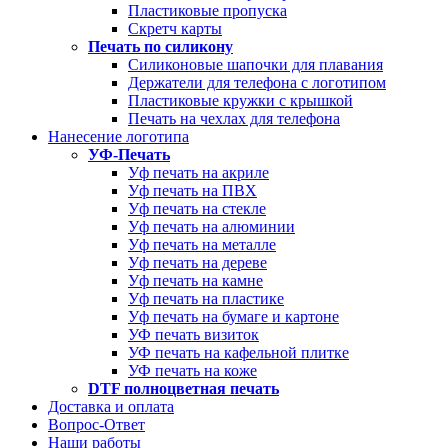
Пластиковые пропуска
Скретч карты
Печать по силикону
Силиконовые шапочки для плавания
Держатели для телефона с логотипом
Пластиковые кружки с крышкой
Печать на чехлах для телефона
Нанесение логотипа
УФ-Печать
Уф печать на акриле
Уф печать на ПВХ
Уф печать на стекле
Уф печать на алюминии
Уф печать на металле
Уф печать на дереве
Уф печать на камне
Уф печать на пластике
Уф печать на бумаге и картоне
УФ печать визиток
УФ печать на кафельной плитке
УФ печать на коже
DTF полноцветная печать
Доставка и оплата
Вопрос-Ответ
Наши работы