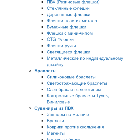
ПВХ (Резиновые флешки)
Стеклянные флешки
Деревянные флешки
Флешки пластик-металл
Бумажные флешки
Флешки с мини-чипом
OTG-Флешки
Флешки-ручки
Светящиеся флешки
Металлические по индивидуальному
дизайну
Браслеты
Силиконовые браслеты
Светоотражающие браслеты
Слэп браслет с логотипом
Контрольные браслеты Tyvek,
Виниловые
Сувениры из ПВХ
Зипперы на молнию
Брелоки
Коврики против скольжения
Магниты
Багажные бирки