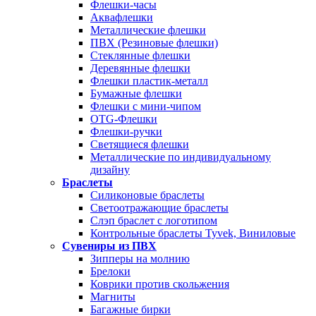
Флешки-часы
Аквафлешки
Металлические флешки
ПВХ (Резиновые флешки)
Стеклянные флешки
Деревянные флешки
Флешки пластик-металл
Бумажные флешки
Флешки с мини-чипом
OTG-Флешки
Флешки-ручки
Светящиеся флешки
Металлические по индивидуальному
дизайну
Браслеты
Силиконовые браслеты
Светоотражающие браслеты
Слэп браслет с логотипом
Контрольные браслеты Tyvek, Виниловые
Сувениры из ПВХ
Зипперы на молнию
Брелоки
Коврики против скольжения
Магниты
Багажные бирки