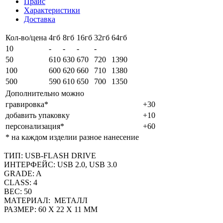
Прайс
Характеристики
Доставка
Кол-во/цена
4гб
8гб
16гб
32гб
64гб
10
-
-
-
-
50
610
630
670
720
1390
100
600
620
660
710
1380
500
590
610
650
700
1350
Дополнительно можно
гравировка*
+30
добавить упаковку
+10
персонализация*
+60
* на каждом изделии разное нанесение
ТИП: USB-FLASH DRIVE
ИНТЕРФЕЙС: USB 2.0, USB 3.0
GRADE: A
CLASS: 4
ВЕС: 50
МАТЕРИАЛ: МЕТАЛЛ
РАЗМЕР: 60 Х 22 Х 11 ММ