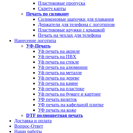
Пластиковые пропуска
Скретч карты
Печать по силикону
Силиконовые шапочки для плавания
Держатели для телефона с логотипом
Пластиковые кружки с крышкой
Печать на чехлах для телефона
Нанесение логотипа
УФ-Печать
Уф печать на акриле
Уф печать на ПВХ
Уф печать на стекле
Уф печать на алюминии
Уф печать на металле
Уф печать на дереве
Уф печать на камне
Уф печать на пластике
Уф печать на бумаге и картоне
УФ печать визиток
УФ печать на кафельной плитке
УФ печать на коже
DTF полноцветная печать
Доставка и оплата
Вопрос-Ответ
Наши работы