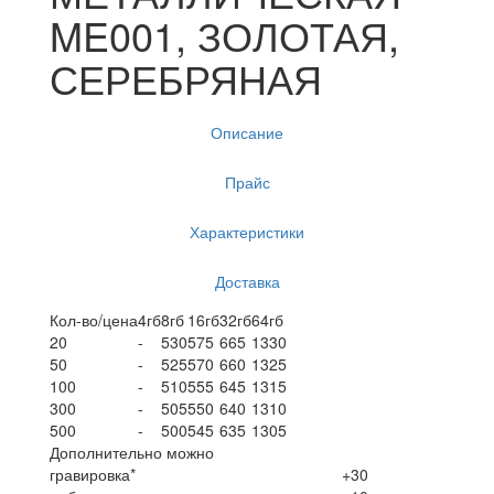
ME001, ЗОЛОТАЯ,
СЕРЕБРЯНАЯ
Описание
Прайс
Характеристики
Доставка
Кол-во/цена
4гб
8гб
16гб
32гб
64гб
20
-
530
575
665
1330
50
-
525
570
660
1325
100
-
510
555
645
1315
300
-
505
550
640
1310
500
-
500
545
635
1305
Дополнительно можно
гравировка*
+30