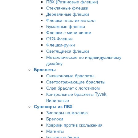
ПВХ (Резиновые флешки)
Стеклянные флешки
Деревянные флешки
Флешки пластик-металл
Бумажные флешки
Флешки с мини-чипом
OTG-Флешки
Флешки-ручки
Светящиеся флешки
Металлические по индивидуальному
дизайну
Браслеты
Силиконовые браслеты
Светоотражающие браслеты
Слэп браслет с логотипом
Контрольные браслеты Tyvek,
Виниловые
Сувениры из ПВХ
Зипперы на молнию
Брелоки
Коврики против скольжения
Магниты
Багажные бирки