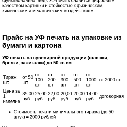
функциональна, ведь УФ-печать славится цифровым
качеством картинки и стойкостью к физическим,
химическим и механическим воздействиям.
Прайс на УФ печать на упаковке из
бумаги и картона
УФ печать на сувенирной продукции (флешки,
брелки, зажигалки) до 50 кв.см
от
от
от
от
от
Тираж,
от 50
100
200
300
500
1000
от 2000 шт
шт.
шт
шт
шт
шт
шт
шт
Цена за
35,00
25,00
22,00
20,00
20,00
14,00
1
договорная
руб.
руб.
руб.
руб.
руб.
руб.
изделие
Стоимость печати минимального тиража (до 50
штук) = 2000 рублей